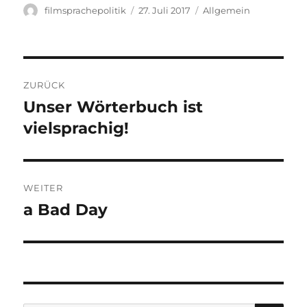
Autor
Veröffentlicht
Kategorien
filmsprachepolitik
27. Juli 2017
Allgemein
am
Beitragsnavigation
ZURÜCK
Unser Wörterbuch ist
Vorheriger
Beitrag:
vielsprachig!
WEITER
a Bad Day
Nächster
Beitrag: