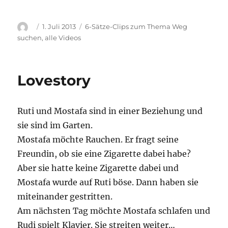
Autor
Veröffentlicht
Kategorien
1. Juli 2013
6-Sätze-Clips zum Thema Weg
am
suchen
,
alle Videos
Lovestory
Ruti und Mostafa sind in einer Beziehung und
sie sind im Garten.
Mostafa möchte Rauchen. Er fragt seine
Freundin, ob sie eine Zigarette dabei habe?
Aber sie hatte keine Zigarette dabei und
Mostafa wurde auf Ruti böse. Dann haben sie
miteinander gestritten.
Am nächsten Tag möchte Mostafa schlafen und
Rudi spielt Klavier. Sie streiten weiter…