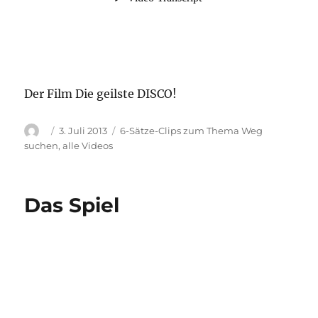
Der Film Die geilste DISCO!
Autor
Veröffentlicht
Kategorien
3. Juli 2013
6-Sätze-Clips zum Thema Weg
am
suchen
,
alle Videos
Das Spiel