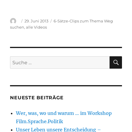
Autor
Veröffentlicht
Kategorien
29. Juni 2013
6-Sätze-Clips zum Thema Weg
am
suchen
,
alle Videos
SU
Suche
nach:
NEUESTE BEITRÄGE
Wer, was, wo und warum … im Workshop
Film.Sprache.Politik
Unser Leben unsere Entscheidung –