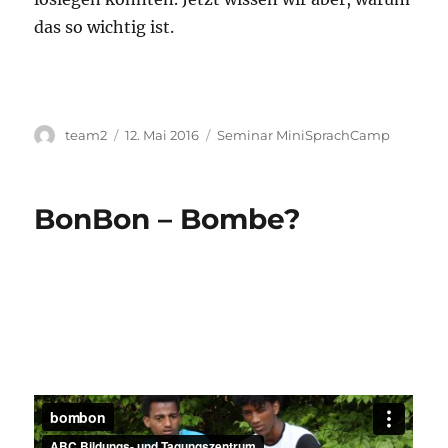
das so wichtig ist.
Autor
Veröffentlicht
Kategorien
team2
12. Mai 2016
Seminar MiniSprachCamp
am
BonBon – Bombe?