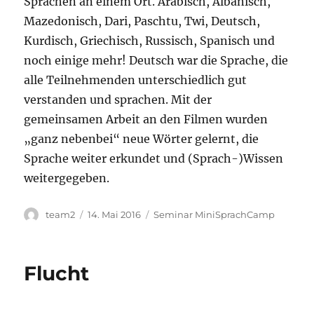
Sprachen an einem Ort. Arabisch, Albanisch,
Mazedonisch, Dari, Paschtu, Twi, Deutsch,
Kurdisch, Griechisch, Russisch, Spanisch und
noch einige mehr! Deutsch war die Sprache, die
alle Teilnehmenden unterschiedlich gut
verstanden und sprachen. Mit der
gemeinsamen Arbeit an den Filmen wurden
„ganz nebenbei“ neue Wörter gelernt, die
Sprache weiter erkundet und (Sprach-)Wissen
weitergegeben.
Autor
Veröffentlicht
Kategorien
team2
14. Mai 2016
Seminar MiniSprachCamp
am
Flucht