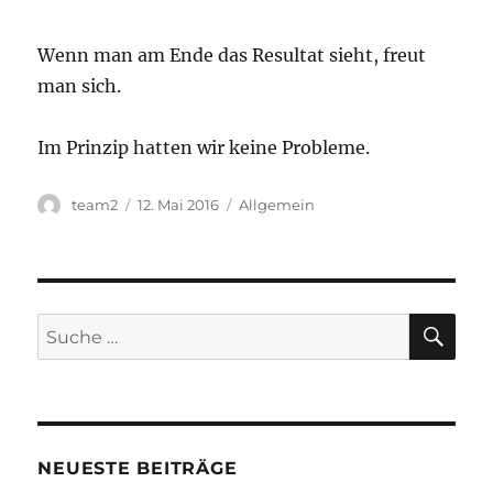
Wenn man am Ende das Resultat sieht, freut
man sich.
Im Prinzip hatten wir keine Probleme.
Autor
Veröffentlicht
Kategorien
team2
12. Mai 2016
Allgemein
am
SU
Suche
nach:
NEUESTE BEITRÄGE