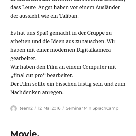
dass Leute Angst haben vor einem Ausländer
der aussieht wie ein Taliban.
Es hat uns Spaß gemacht in der Gruppe zu
arbeiten und die Ideen aus zu tauschen. Wir
haben mit einer modernen Digitalkamera
gearbeitet.
Wir haben den Film an einem Computer mit
„final cut pro“ bearbeitet.
Der Film sollte ein bisschen lustig sein und zum
Nachdenken anregen.
Autor
Veröffentlicht
Kategorien
team2
12. Mai 2016
Seminar MiniSprachCamp
am
Movie.