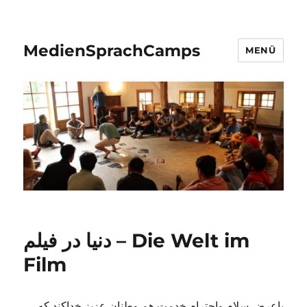
MedienSprachCamps
MENÜ
دنیا در فیلم – Die Welt im
Film
باعرض سلام واحترام خدمت هم وطنان عزیز خداکند که