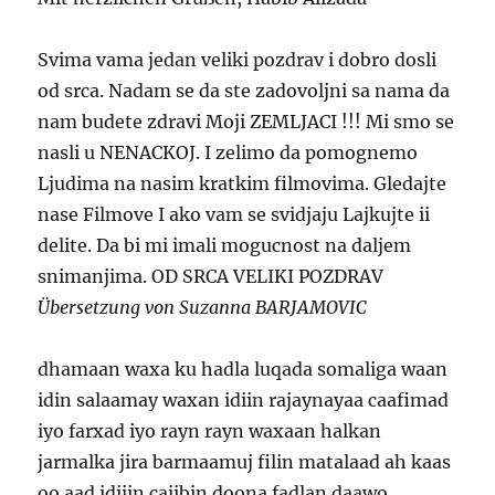
Svima vama jedan veliki pozdrav i dobro dosli
od srca. Nadam se da ste zadovoljni sa nama da
nam budete zdravi Moji ZEMLJACI !!! Mi smo se
nasli u NENACKOJ. I zelimo da pomognemo
Ljudima na nasim kratkim filmovima. Gledajte
nase Filmove I ako vam se svidjaju Lajkujte ii
delite. Da bi mi imali mogucnost na daljem
snimanjima. OD SRCA VELIKI POZDRAV
Übersetzung von Suzanna BARJAMOVIC
dhamaan waxa ku hadla luqada somaliga waan
idin salaamay waxan idiin rajaynayaa caafimad
iyo farxad iyo rayn rayn waxaan halkan
jarmalka jira barmaamuj filin matalaad ah kaas
oo aad idiiin cajibin doona fadlan daawo