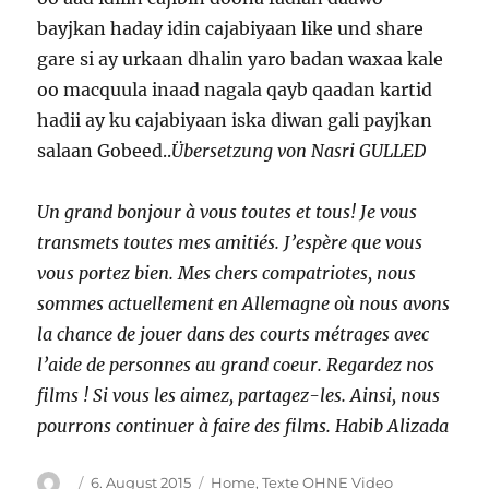
bayjkan haday idin cajabiyaan like und share
gare si ay urkaan dhalin yaro badan waxaa kale
oo macquula inaad nagala qayb qaadan kartid
hadii ay ku cajabiyaan iska diwan gali payjkan
salaan Gobeed..
Übersetzung von Nasri GULLED
Un grand bonjour à vous toutes et tous! Je vous
transmets toutes mes amitiés. J’espère que vous
vous portez bien. Mes chers compatriotes, nous
sommes actuellement en Allemagne où nous avons
la chance de jouer dans des courts métrages avec
l’aide de personnes au grand coeur. Regardez nos
films ! Si vous les aimez, partagez-les. Ainsi, nous
pourrons continuer à faire des films. Habib Alizada
Autor
Veröffentlicht
Kategorien
6. August 2015
Home
,
Texte OHNE Video