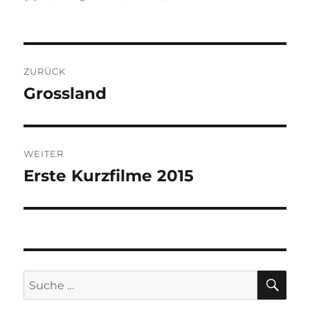
am
Beitragsnavigation
ZURÜCK
Grossland
Vorheriger
Beitrag:
WEITER
Erste Kurzfilme 2015
Nächster
Beitrag:
SU
Suche
nach: